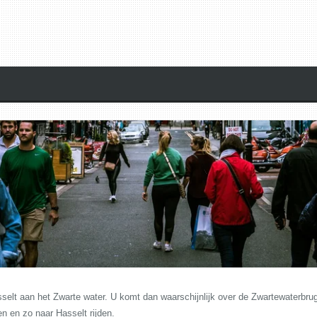
asselt aan het Zwarte water. U komt dan waarschijnlijk over de Zwartewaterbru
 en zo naar Hasselt rijden.