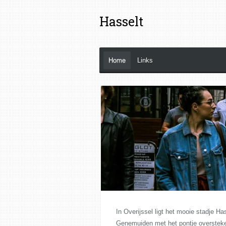
Ga
Hasselt
direct
naar
de
hoofdinhoud
Home
Links
In Overijssel ligt het mooie stadje H
Genemuiden met het pontje oversteken